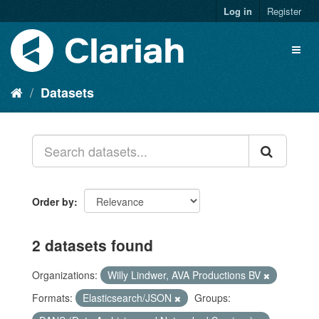
Log in
Register
Datasets
Order by
2 datasets found
Organizations:
Willy Lindwer, AVA Productions BV
Formats:
Elasticsearch/JSON
Groups: