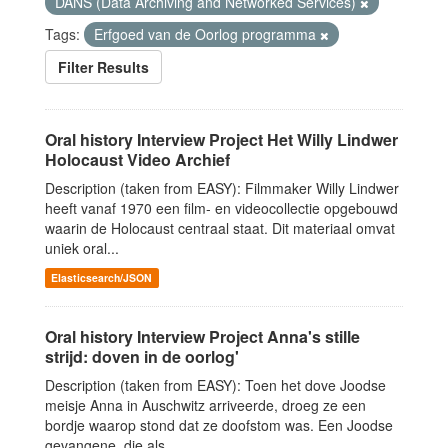
DANS (Data Archiving and Networked Services)
Tags:
Erfgoed van de Oorlog programma
Filter Results
Oral history Interview Project Het Willy Lindwer
Holocaust Video Archief
Description (taken from EASY): Filmmaker Willy Lindwer
heeft vanaf 1970 een film- en videocollectie opgebouwd
waarin de Holocaust centraal staat. Dit materiaal omvat
uniek oral...
Elasticsearch/JSON
Oral history Interview Project Anna's stille
strijd: doven in de oorlog'
Description (taken from EASY): Toen het dove Joodse
meisje Anna in Auschwitz arriveerde, droeg ze een
bordje waarop stond dat ze doofstom was. Een Joodse
gevangene, die als...