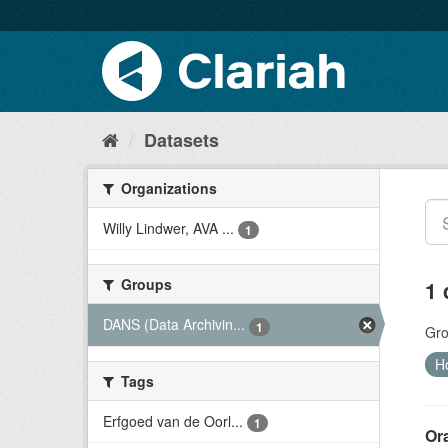
Datasets
Organizations
Willy Lindwer, AVA ...
1
Groups
1 
DANS (Data Archivin...
1
Gro
H
Tags
Erfgoed van de Oorl...
1
Ora