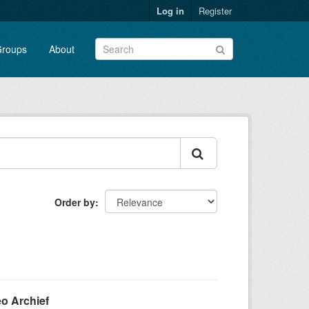
Log in
Register
roups
About
Order by
eo Archief