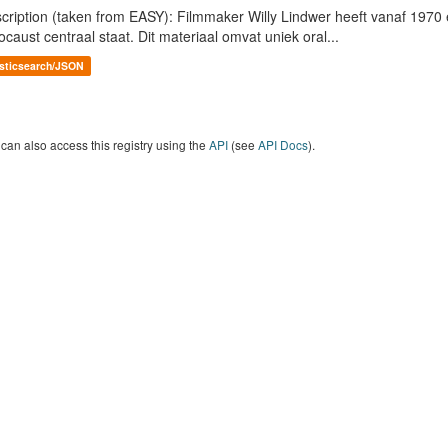
cription (taken from EASY): Filmmaker Willy Lindwer heeft vanaf 1970 
ocaust centraal staat. Dit materiaal omvat uniek oral...
asticsearch/JSON
can also access this registry using the
API
(see
API Docs
).