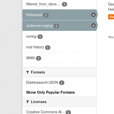
filtered_from_dans-...
Des
1
Hol
Holocaust
1
El
Jodenvervolging
1
oorlog
1
You 
oral history
1
WWII
1
Formats
Elasticsearch/JSON
1
Show Only Popular Formats
Licenses
Creative Commons At...
1