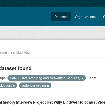
Datasets
Organizations
G
dataset found
ups:
DANS (Data Archiving and Networked Services)
Tags:
olocaust
Jodenvervolging
l history Interview Project Het Willy Lindwer Holocaust Vid