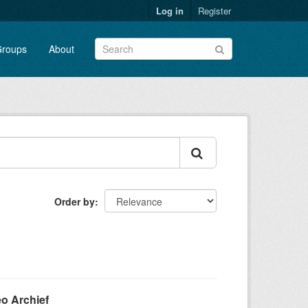
Log in
Register
roups
About
Order by
eo Archief