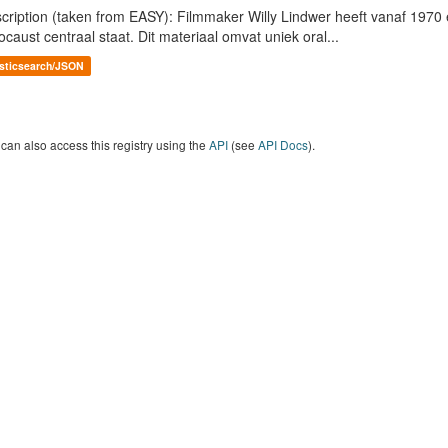
cription (taken from EASY): Filmmaker Willy Lindwer heeft vanaf 1970 
ocaust centraal staat. Dit materiaal omvat uniek oral...
asticsearch/JSON
can also access this registry using the
API
(see
API Docs
).