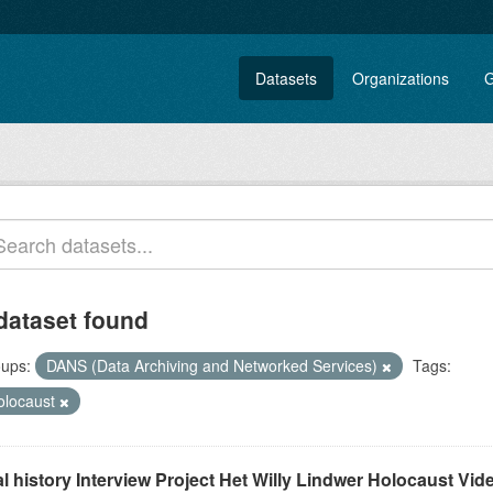
Datasets
Organizations
G
dataset found
ups:
DANS (Data Archiving and Networked Services)
Tags:
olocaust
l history Interview Project Het Willy Lindwer Holocaust Vid