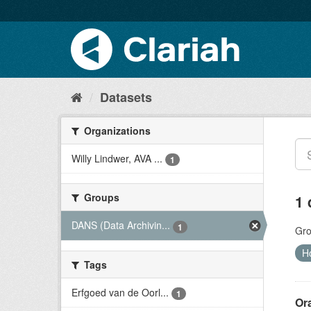
Datasets
Organizations
Willy Lindwer, AVA ...
1
Groups
1 
DANS (Data Archivin...
1
Gro
H
Tags
Erfgoed van de Oorl...
1
Ora