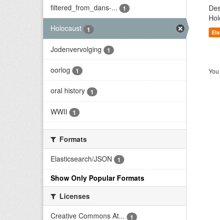
filtered_from_dans-...
Des
1
Hol
Holocaust
1
El
Jodenvervolging
1
oorlog
1
You 
oral history
1
WWII
1
Formats
Elasticsearch/JSON
1
Show Only Popular Formats
Licenses
Creative Commons At...
1