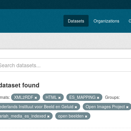
Datasets
Organizations
G
dataset found
mats:
XML2RDF
HTML
ES_MAPPING
Groups:
ederlands Instituut voor Beeld en Geluid
Open Images Project
lariah_media_es_indexed
open beelden