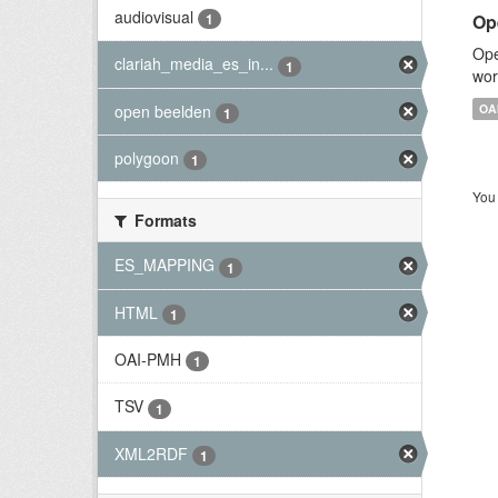
audiovisual
Op
1
Ope
clariah_media_es_in...
1
wor
open beelden
OA
1
polygoon
1
You 
Formats
ES_MAPPING
1
HTML
1
OAI-PMH
1
TSV
1
XML2RDF
1