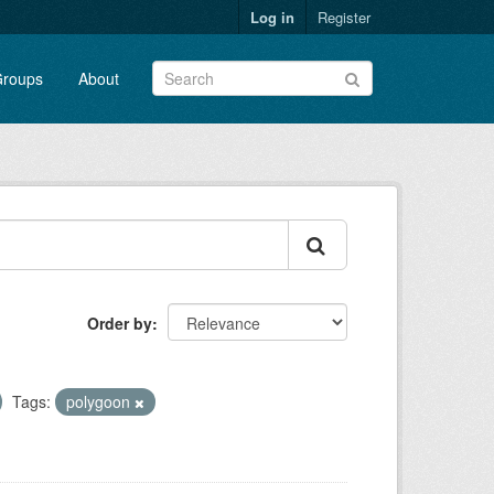
Log in
Register
roups
About
Order by
Tags:
polygoon