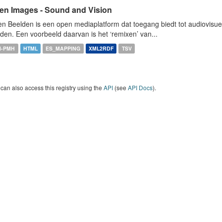
en Images - Sound and Vision
n Beelden is een open mediaplatform dat toegang biedt tot audiovisuel
den. Een voorbeeld daarvan is het ‘remixen’ van...
I-PMH
HTML
ES_MAPPING
XML2RDF
TSV
can also access this registry using the
API
(see
API Docs
).