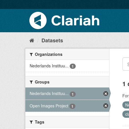
Datasets
Organizations
Nederlands Instituu...
1
Groups
1 
Nederlands Instituu...
1
For
N
Open Images Project
1
c
Tags