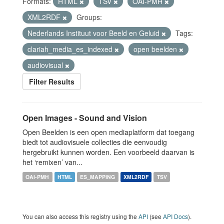
Formats:
HTML
TSV
OAI-PMH
XML2RDF
Groups:
Nederlands Instituut voor Beeld en Geluid
Tags:
clariah_media_es_indexed
open beelden
audiovisual
Filter Results
Open Images - Sound and Vision
Open Beelden is een open mediaplatform dat toegang
biedt tot audiovisuele collecties die eenvoudig
hergebruikt kunnen worden. Een voorbeeld daarvan is
het ‘remixen’ van...
OAI-PMH
HTML
ES_MAPPING
XML2RDF
TSV
You can also access this registry using the
API
(see
API Docs
).