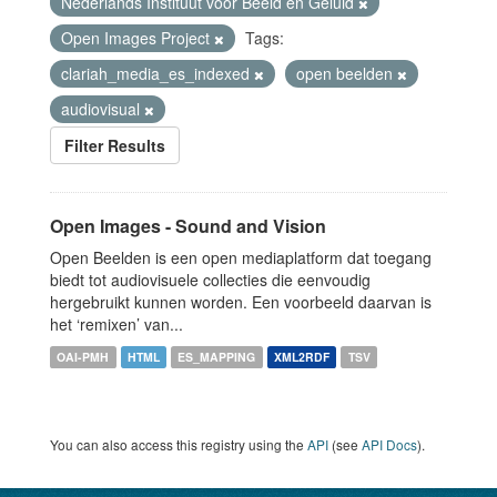
Nederlands Instituut voor Beeld en Geluid
Open Images Project
Tags:
clariah_media_es_indexed
open beelden
audiovisual
Filter Results
Open Images - Sound and Vision
Open Beelden is een open mediaplatform dat toegang
biedt tot audiovisuele collecties die eenvoudig
hergebruikt kunnen worden. Een voorbeeld daarvan is
het ‘remixen’ van...
OAI-PMH
HTML
ES_MAPPING
XML2RDF
TSV
You can also access this registry using the
API
(see
API Docs
).