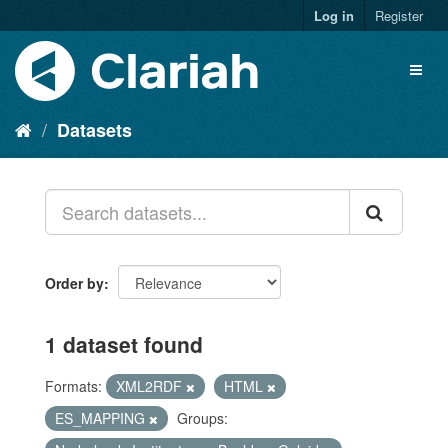
Log in
Register
Datasets
Order by
1 dataset found
Formats:
XML2RDF
HTML
ES_MAPPING
Groups: