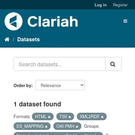
Log in
Register
Datasets
Order by
1 dataset found
Formats:
HTML
TSV
XML2RDF
ES_MAPPING
OAI-PMH
Groups: