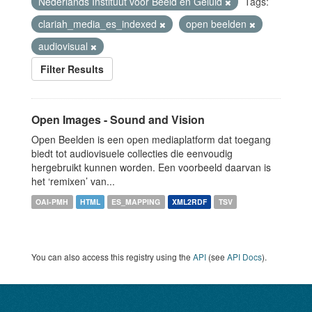
Nederlands Instituut voor Beeld en Geluid
Tags:
clariah_media_es_indexed
open beelden
audiovisual
Filter Results
Open Images - Sound and Vision
Open Beelden is een open mediaplatform dat toegang
biedt tot audiovisuele collecties die eenvoudig
hergebruikt kunnen worden. Een voorbeeld daarvan is
het ‘remixen’ van...
OAI-PMH
HTML
ES_MAPPING
XML2RDF
TSV
You can also access this registry using the
API
(see
API Docs
).