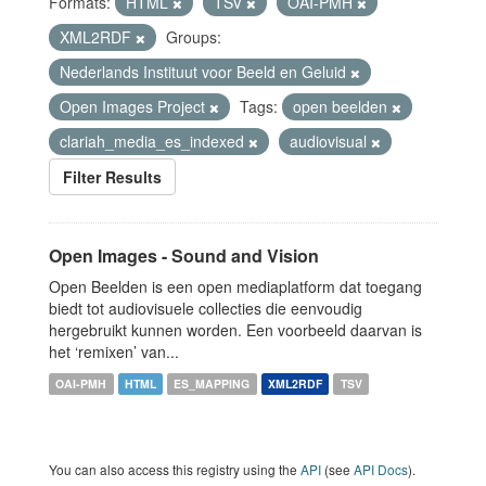
Formats:
HTML
TSV
OAI-PMH
XML2RDF
Groups:
Nederlands Instituut voor Beeld en Geluid
Open Images Project
Tags:
open beelden
clariah_media_es_indexed
audiovisual
Filter Results
Open Images - Sound and Vision
Open Beelden is een open mediaplatform dat toegang
biedt tot audiovisuele collecties die eenvoudig
hergebruikt kunnen worden. Een voorbeeld daarvan is
het ‘remixen’ van...
OAI-PMH
HTML
ES_MAPPING
XML2RDF
TSV
You can also access this registry using the
API
(see
API Docs
).