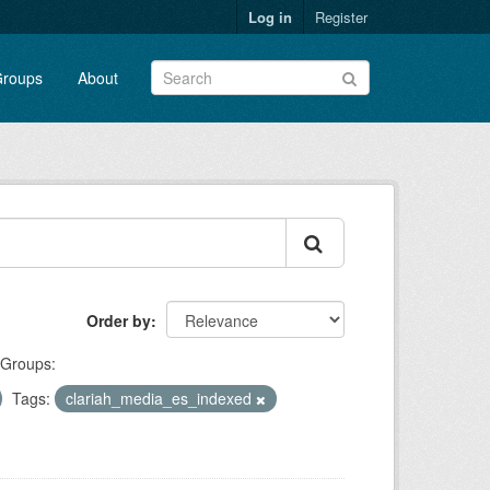
Log in
Register
roups
About
Order by
Groups:
Tags:
clariah_media_es_indexed