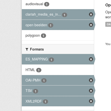
audiovisual
Op
1
Ope
clariah_media_es_in...
1
wor
open beelden
OA
1
polygoon
1
You 
Formats
ES_MAPPING
1
HTML
1
OAI-PMH
1
TSV
1
XML2RDF
1