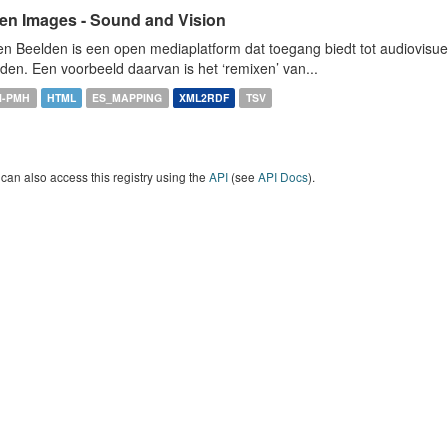
en Images - Sound and Vision
n Beelden is een open mediaplatform dat toegang biedt tot audiovisuel
den. Een voorbeeld daarvan is het ‘remixen’ van...
I-PMH
HTML
ES_MAPPING
XML2RDF
TSV
can also access this registry using the
API
(see
API Docs
).