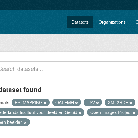
Datasets
Organizations
G
dataset found
mats:
ES_MAPPING
OAI-PMH
TSV
XML2RDF
ederlands Instituut voor Beeld en Geluid
Open Images Project
pen beelden