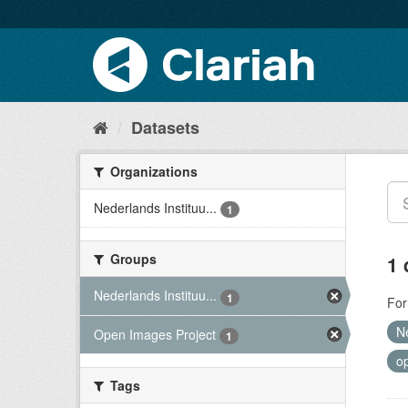
Datasets
Organizations
Nederlands Instituu...
1
Groups
1 
Nederlands Instituu...
1
For
N
Open Images Project
1
o
Tags