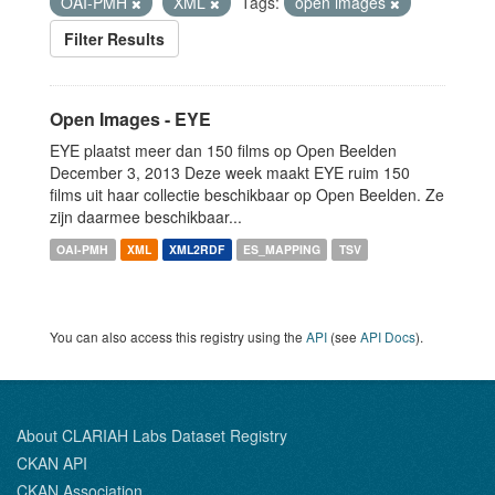
OAI-PMH
XML
Tags:
open images
Filter Results
Open Images - EYE
EYE plaatst meer dan 150 films op Open Beelden
December 3, 2013 Deze week maakt EYE ruim 150
films uit haar collectie beschikbaar op Open Beelden. Ze
zijn daarmee beschikbaar...
OAI-PMH
XML
XML2RDF
ES_MAPPING
TSV
You can also access this registry using the
API
(see
API Docs
).
About CLARIAH Labs Dataset Registry
CKAN API
CKAN Association