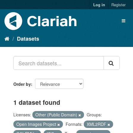
Log in
Register
Datasets
Order by
1 dataset found
Licenses:
Other (Public Domain)
Groups:
Open Images Project
Formats:
XML2RDF