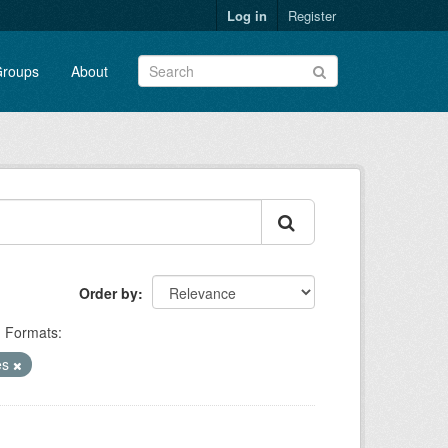
Log in
Register
roups
About
Order by
Formats:
es