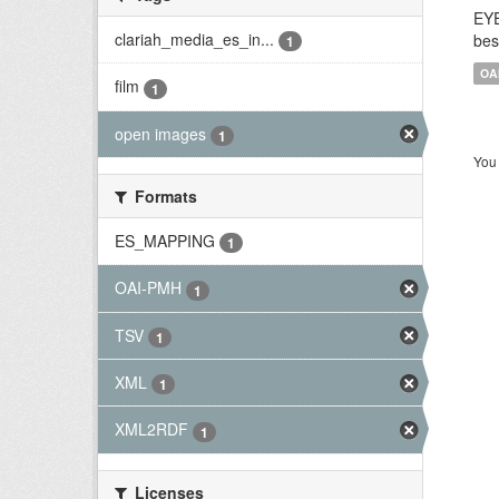
EYE
clariah_media_es_in...
bes
1
OA
film
1
open images
1
You 
Formats
ES_MAPPING
1
OAI-PMH
1
TSV
1
XML
1
XML2RDF
1
Licenses