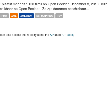
 plaatst meer dan 150 films op Open Beelden December 3, 2013 Deze w
chikbaar op Open Beelden. Ze zijn daarmee beschikbaar...
I-PMH
XML
XML2RDF
ES_MAPPING
TSV
can also access this registry using the
API
(see
API Docs
).