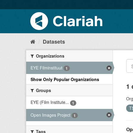
Datasets
Organizations
EYE Filminstituut
1
Show Only Popular Organizations
1 
Groups
Org
EYE (Film Institute...
1
T
Open Images Project
1
Op
Tags