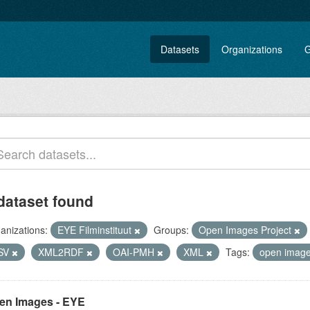
Datasets
Organizations
G
dataset found
anizations:
EYE Filminstituut
Groups:
Open Images Project
SV
XML2RDF
OAI-PMH
XML
Tags:
open imag
en Images - EYE