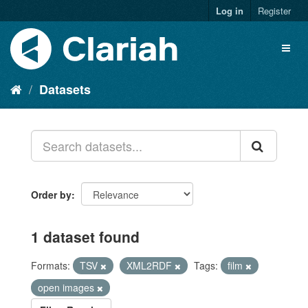
Log in
Register
Datasets
Order by
1 dataset found
Formats:
TSV
XML2RDF
Tags:
film
open images