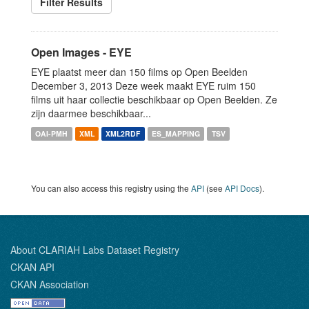
Filter Results
Open Images - EYE
EYE plaatst meer dan 150 films op Open Beelden
December 3, 2013 Deze week maakt EYE ruim 150
films uit haar collectie beschikbaar op Open Beelden. Ze
zijn daarmee beschikbaar...
OAI-PMH
XML
XML2RDF
ES_MAPPING
TSV
You can also access this registry using the
API
(see
API Docs
).
About CLARIAH Labs Dataset Registry
CKAN API
CKAN Association