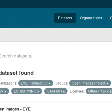
Datasets
Organizations
G
dataset found
anizations:
EYE Filminstituut
Groups:
Open Images Project
SV
ES_MAPPING
OAI-PMH
Licenses:
Other (Public
en Images - EYE