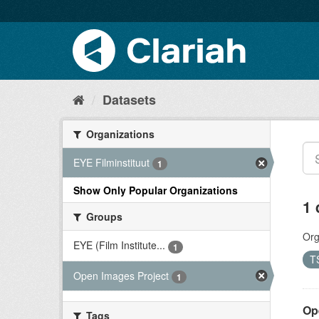
Datasets
Organizations
EYE Filminstituut
1
Show Only Popular Organizations
1 
Groups
Org
EYE (Film Institute...
1
T
Open Images Project
1
Op
Tags