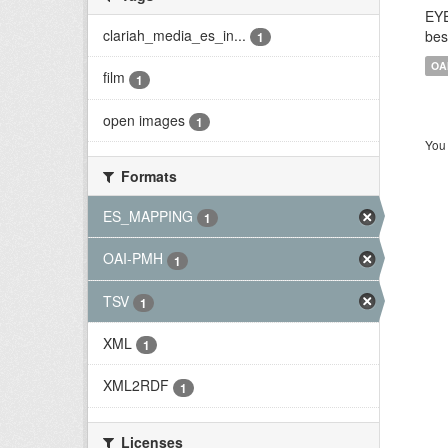
EYE
clariah_media_es_in...
bes
1
OA
film
1
open images
1
You 
Formats
ES_MAPPING
1
OAI-PMH
1
TSV
1
XML
1
XML2RDF
1
Licenses