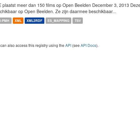
 plaatst meer dan 150 films op Open Beelden December 3, 2013 Deze w
chikbaar op Open Beelden. Ze zijn daarmee beschikbaar...
I-PMH
XML
XML2RDF
ES_MAPPING
TSV
can also access this registry using the
API
(see
API Docs
).