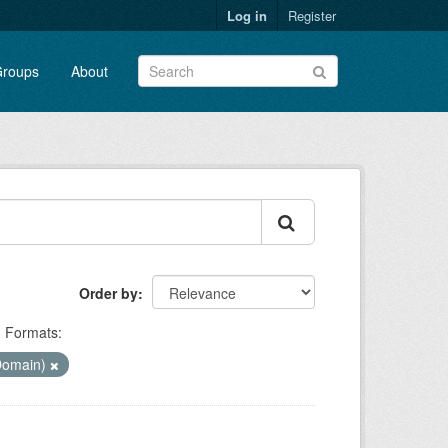
Log in
Register
roups
About
Order by
Formats:
 Domain)