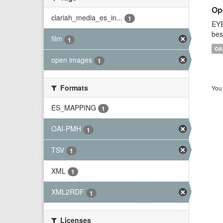
Op
clariah_media_es_in...
1
EYE
bes
film
1
OA
open images
1
Formats
You 
ES_MAPPING
1
OAI-PMH
1
TSV
1
XML
1
XML2RDF
1
Licenses