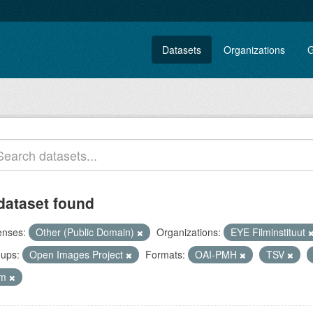
Datasets
Organizations
G
dataset found
enses:
Other (Public Domain)
Organizations:
EYE Filminstituut
ups:
Open Images Project
Formats:
OAI-PMH
TSV
lm