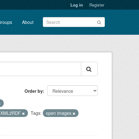
Log in
Register
roups
About
Order by
XML2RDF
Tags:
open images