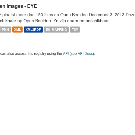
en Images - EYE
 plaatst meer dan 150 films op Open Beelden December 3, 2013 Deze w
chikbaar op Open Beelden. Ze zijn daarmee beschikbaar...
I-PMH
XML
XML2RDF
ES_MAPPING
TSV
can also access this registry using the
API
(see
API Docs
).