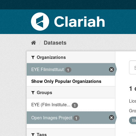
Datasets
Organizations
EYE Filminstituut
1
Show Only Popular Organizations
1 
Groups
Lic
EYE (Film Institute...
1
Gro
Open Images Project
1
fi
Tags