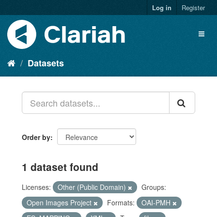
Log in
Register
Datasets
Order by
1 dataset found
Licenses:
Other (Public Domain)
Groups:
Open Images Project
Formats:
OAI-PMH