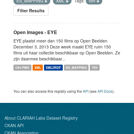
ES_MAPPING
XML
Tags:
film
Filter Results
Open Images - EYE
EYE plaatst meer dan 150 films op Open Beelden
December 3, 2013 Deze week maakt EYE ruim 150
films uit haar collectie beschikbaar op Open Beelden. Ze
zijn daarmee beschikbaar...
OAI-PMH
XML
XML2RDF
ES_MAPPING
TSV
You can also access this registry using the
API
(see
API Docs
).
About CLARIAH Labs Dataset Registry
CKAN API
CKAN Association