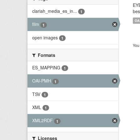
EYE
clariah_media_es_in...
bes
1
OA
film
1
open images
1
You 
Formats
ES_MAPPING
1
OAI-PMH
1
TSV
1
XML
1
XML2RDF
1
Licenses