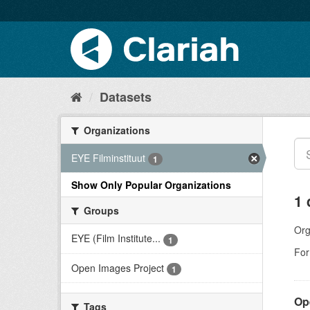
Datasets
Organizations
EYE Filminstituut
1
Show Only Popular Organizations
1 
Groups
Org
EYE (Film Institute...
1
For
Open Images Project
1
Op
Tags