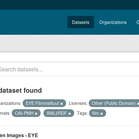
Datasets
Organizations
G
dataset found
anizations:
EYE Filminstituut
Licenses:
Other (Public Domain)
mats:
OAI-PMH
XML2RDF
Tags:
film
en Images - EYE