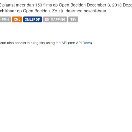
 plaatst meer dan 150 films op Open Beelden December 3, 2013 Deze w
chikbaar op Open Beelden. Ze zijn daarmee beschikbaar...
I-PMH
XML
XML2RDF
ES_MAPPING
TSV
can also access this registry using the
API
(see
API Docs
).